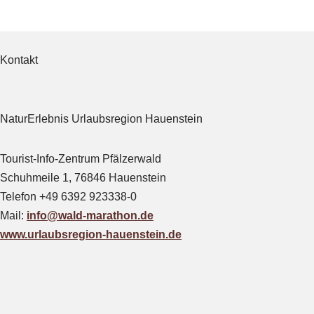
Zum
Inhalt
Kontakt
springen
NaturErlebnis Urlaubsregion Hauenstein
Tourist-Info-Zentrum Pfälzerwald
Schuhmeile 1, 76846 Hauenstein
Telefon +49 6392 923338-0
Mail:
info@wald-marathon.de
www.urlaubsregion-hauenstein.de